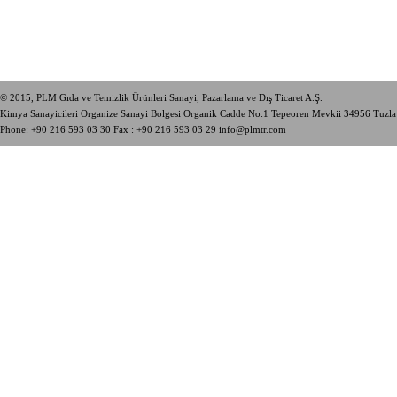
© 2015, PLM Gıda ve Temizlik Ürünleri Sanayi, Pazarlama ve Dış Ticaret A.Ş.
Kimya Sanayicileri Organize Sanayi Bolgesi Organik Cadde No:1 Tepeoren Mevkii 34956 Tuzl
Phone:
+90 216 593 03 30
Fax : +90 216 593 03 29
info@plmtr.com