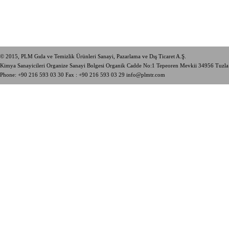
© 2015, PLM Gıda ve Temizlik Ürünleri Sanayi, Pazarlama ve Dış Ticaret A.Ş.
Kimya Sanayicileri Organize Sanayi Bolgesi Organik Cadde No:1 Tepeoren Mevkii 34956 Tuzl
Phone:
+90 216 593 03 30
Fax : +90 216 593 03 29
info@plmtr.com