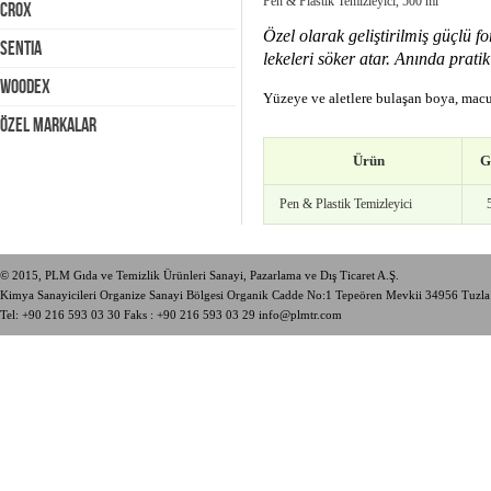
Pen & Plastik Temizleyici, 500 ml
Crox
Özel olarak geliştirilmiş güçlü fo
Sentia
lekeleri söker atar. Anında pratik 
Woodex
Yüzeye ve aletlere bulaşan boya, macun,
ÖZEL MARKALAR
Ürün
G
Pen & Plastik Temizleyici
© 2015, PLM Gıda ve Temizlik Ürünleri Sanayi, Pazarlama ve Dış Ticaret A.Ş.
Kimya Sanayicileri Organize Sanayi Bölgesi Organik Cadde No:1 Tepeören Mevkii 34956 Tuzl
Tel:
+90 216 593 03 30
Faks : +90 216 593 03 29
info@plmtr.com