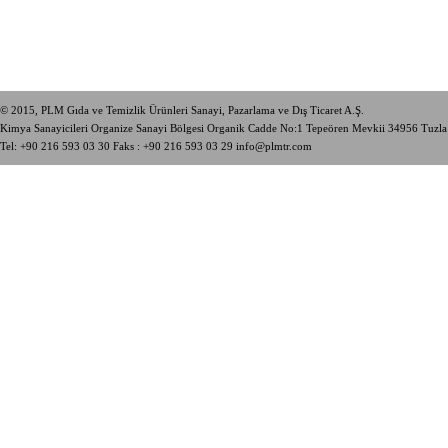
© 2015, PLM Gıda ve Temizlik Ürünleri Sanayi, Pazarlama ve Dış Ticaret A.Ş.
Kimya Sanayicileri Organize Sanayi Bölgesi Organik Cadde No:1 Tepeören Mevkii 34956 Tuzl
Tel:
+90 216 593 03 30
Faks : +90 216 593 03 29
info@plmtr.com