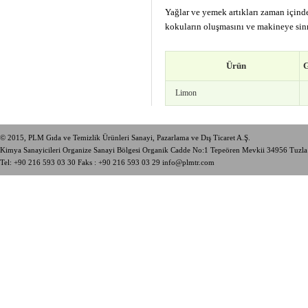
Yağlar ve yemek artıkları zaman içind
kokuların oluşmasını ve makineye sinm
Ürün
Limon
© 2015, PLM Gıda ve Temizlik Ürünleri Sanayi, Pazarlama ve Dış Ticaret A.Ş.
Kimya Sanayicileri Organize Sanayi Bölgesi Organik Cadde No:1 Tepeören Mevkii 34956 Tuzl
Tel:
+90 216 593 03 30
Faks : +90 216 593 03 29
info@plmtr.com