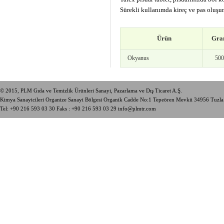
Sürekli kullanımda kireç ve pas oluşum
Ürün
Gra
Okyanus
500
© 2015, PLM Gıda ve Temizlik Ürünleri Sanayi, Pazarlama ve Dış Ticaret A.Ş.
Kimya Sanayicileri Organize Sanayi Bölgesi Organik Cadde No:1 Tepeören Mevkii 34956 Tuzl
Tel:
+90 216 593 03 30
Faks : +90 216 593 03 29
info@plmtr.com