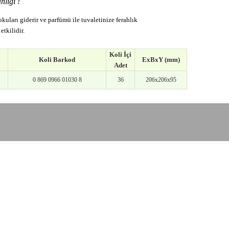
hlığı !
okuları giderir ve parfümü ile tuvaletinize ferahlık
etkilidir.
Koli İçi
Koli Barkod
ExBxY (mm)
Adet
0 869 0966 01030 8
36
206x206x95