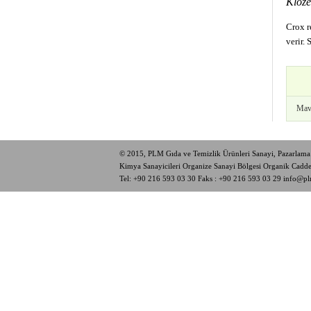
Kloze
Crox r
verir.
Mav
© 2015, PLM Gıda ve Temizlik Ürünleri Sanayi, Pazarlama 
Kimya Sanayicileri Organize Sanayi Bölgesi Organik Cad
Tel:
+90 216 593 03 30
Faks : +90 216 593 03 29
info@pl