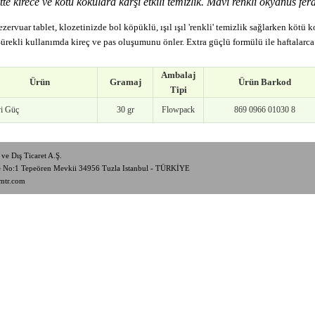
tte kirece ve kötü kokulara karşı etkili temizlik. Mavi renkli okyanus fera
ezervuar tablet, klozetinizde bol köpüklü, ışıl ışıl 'renkli' temizlik sağlarken kötü k
 Sürekli kullanımda kireç ve pas oluşumunu önler. Extra güçlü formülü ile haftalarca 
Ambalaj
Ürün
Gramaj
Ürün Barkod
Tipi
i Güç
30 gr
Flowpack
869 0966 01030 8
ve Dış Ticaret A.Ş.
de No:1 Tepeören Mevkii 34956 Tuzla Istanbul - TÜRKİYE
mtr.com